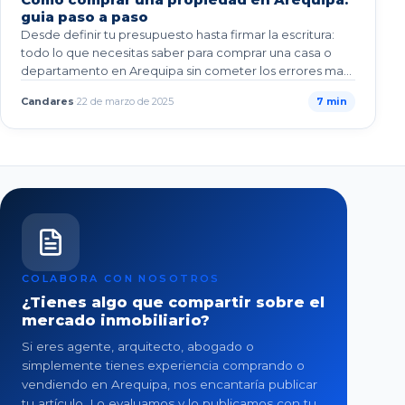
guia paso a paso
Desde definir tu presupuesto hasta firmar la escritura:
todo lo que necesitas saber para comprar una casa o
departamento en Arequipa sin cometer los errores mas
comunes.
Candares
·
22 de marzo de 2025
7
min
COLABORA CON NOSOTROS
¿Tienes algo que compartir sobre el
mercado inmobiliario?
Si eres agente, arquitecto, abogado o
simplemente tienes experiencia comprando o
vendiendo en Arequipa, nos encantaría publicar
tu artículo. Lo evaluamos y lo publicamos con tu