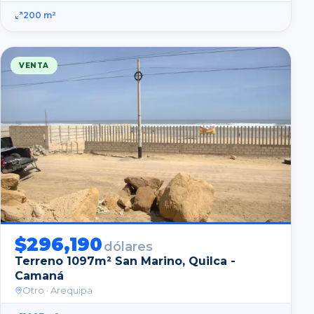
200
m²
VENTA
$
296,190
dólares
Terreno 1097m² San Marino, Quilca -
Camaná
Otro
· Arequipa