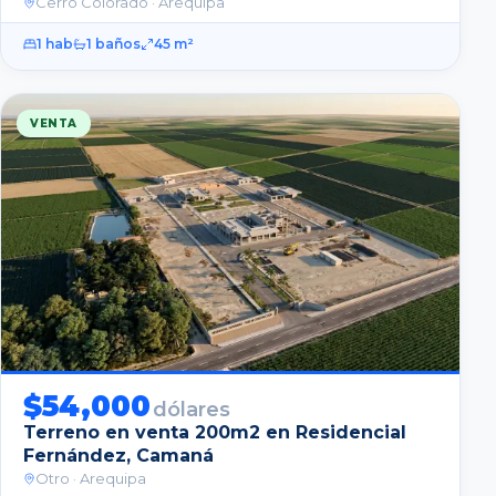
Cerro Colorado
· Arequipa
1
hab
1
baños
45
m²
VENTA
$
54,000
dólares
Terreno en venta 200m2 en Residencial
Fernández, Camaná
Otro
· Arequipa