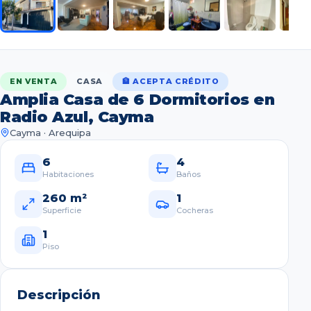
EN VENTA
CASA
🏦 ACEPTA CRÉDITO
Amplia Casa de 6 Dormitorios en
Radio Azul, Cayma
Cayma
· Arequipa
6
4
Habitaciones
Baños
260 m²
1
Superficie
Cocheras
1
Piso
Descripción