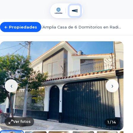
← Propiedades
/
Amplia Casa de 6 Dormitorios en Radio Azul, Cayma
‹
›
Ver fotos
1
/
14