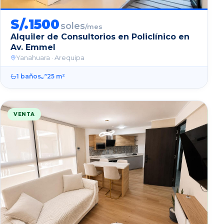
S/.
1500
soles
/mes
Alquiler de Consultorios en Policlínico en
Av. Emmel
Yanahuara
· Arequipa
1
baños
25
m²
VENTA