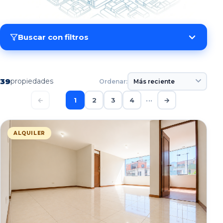
Buscar con filtros
39
propiedades
Ordenar:
←
1
2
3
4
···
→
ALQUILER