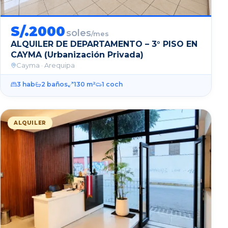
S/.
2000
soles
/mes
ALQUILER DE DEPARTAMENTO – 3° PISO EN
CAYMA (Urbanización Privada)
Cayma
· Arequipa
3
hab
2
baños
130
m²
1
coch
ALQUILER