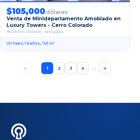
$
105,000
dólares
Venta de Minidepartamento Amoblado en
Luxury Towers - Cerro Colorado
Cerro Colorado
· Arequipa
1
hab
1
baños
45
m²
←
1
2
3
4
···
→