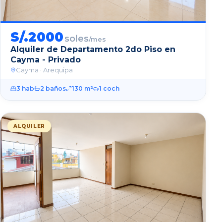
S/.
2000
soles
/mes
Alquiler de Departamento 2do Piso en
Cayma - Privado
Cayma
· Arequipa
3
hab
2
baños
130
m²
1
coch
ALQUILER